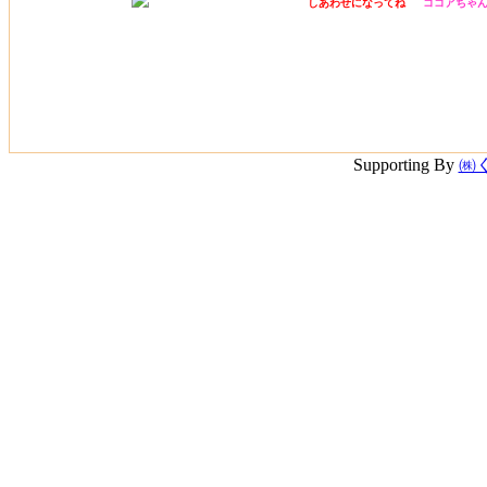
しあわせになってね
ココアちゃ
Supporting By
㈱