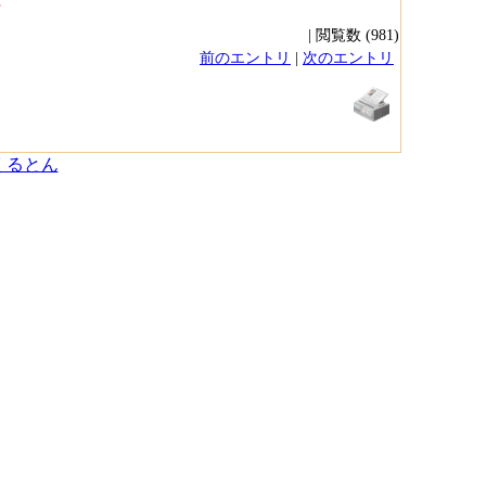
ん
| 閲覧数 (981)
前のエントリ
|
次のエントリ
くるとん