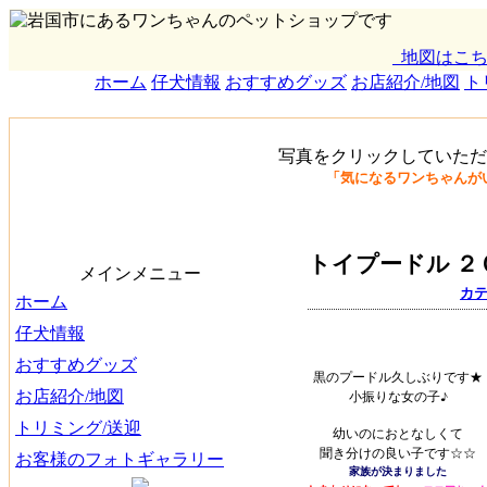
地図はこち
ホーム
仔犬情報
おすすめグッズ
お店紹介/地図
ト
写真をクリックしていただ
「気になるワンちゃんが
トイプードル ２０
メインメニュー
カ
ホーム
仔犬情報
おすすめグッズ
黒のプードル久しぶりです★
お店紹介/地図
小振りな女の子♪
トリミング/送迎
幼いのにおとなしくて
聞き分けの良い子です☆☆
お客様のフォトギャラリー
家族が決まりました