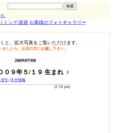
ら
リミング/送迎
お客様のフォトギャラリー
くと、拡大写真をご覧いただけます。
いましたら、お店の方にお越し下さい」
2009/07/08
０９年５/１９ 生まれ ♀
テゴリ
:
仔犬情報
:
(2:16 pm)